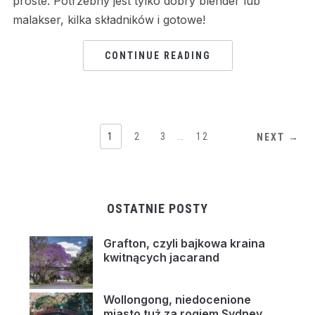
proste. Potrzebny jest tylko dobry blender lub
malakser, kilka składników i gotowe!
CONTINUE READING
1
2
3
…
12
NEXT →
OSTATNIE POSTY
Grafton, czyli bajkowa kraina
kwitnących jacarand
Wollongong, niedocenione
miasto tuż za rogiem Sydney