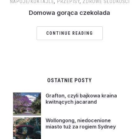
NAPOJE/KOKTAJLE
,
PRZEPISY
,
ZDROWE SŁODKOŚCI
Domowa gorąca czekolada
CONTINUE READING
OSTATNIE POSTY
Grafton, czyli bajkowa kraina
kwitnących jacarand
Wollongong, niedocenione
miasto tuż za rogiem Sydney