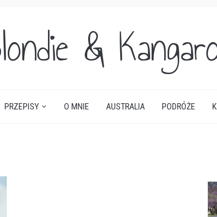
londie & Kangar
PRZEPISY
O MNIE
AUSTRALIA
PODRÓŻE
K