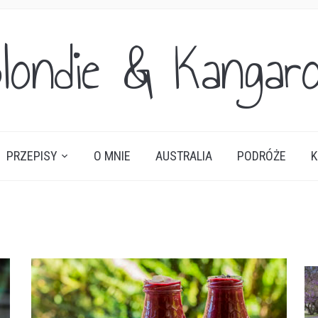
londie & Kangar
PRZEPISY
O MNIE
AUSTRALIA
PODRÓŻE
K