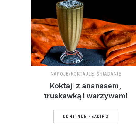
NAPOJE/KOKTAJLE
,
ŚNIADANIE
Koktajl z ananasem,
truskawką i warzywami
CONTINUE READING