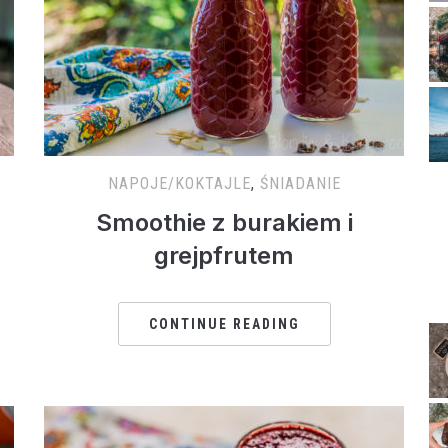
NAPOJE/KOKTAJLE
,
ŚNIADANIE
Smoothie z burakiem i
grejpfrutem
CONTINUE READING