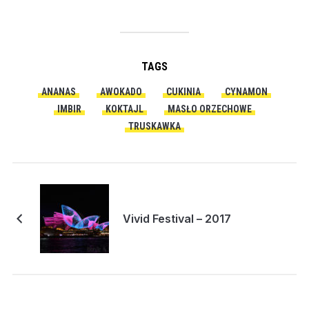
TAGS
ANANAS
AWOKADO
CUKINIA
CYNAMON
IMBIR
KOKTAJL
MASŁO ORZECHOWE
TRUSKAWKA
Vivid Festival – 2017