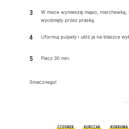
W misce wymieszaj mięso, marchewkę, k
wyciśnięty przez praskę.
Uformuj pulpety i ułóż ja na blaszce wy
Piecz 30 min.
Smacznego!
CZOSNEK
KURCZAK
KURKUMA