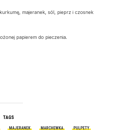
urkumę, majeranek, sól, pieprz i czosnek
łożonej papierem do pieczenia.
TAGS
MAJERANEK
MARCHEWKA
PULPETY