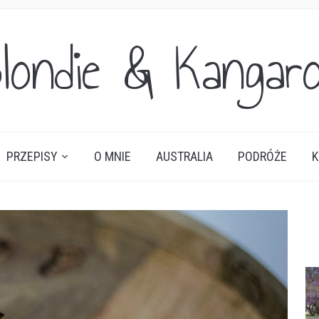
londie & Kangar
PRZEPISY
O MNIE
AUSTRALIA
PODRÓŻE
K