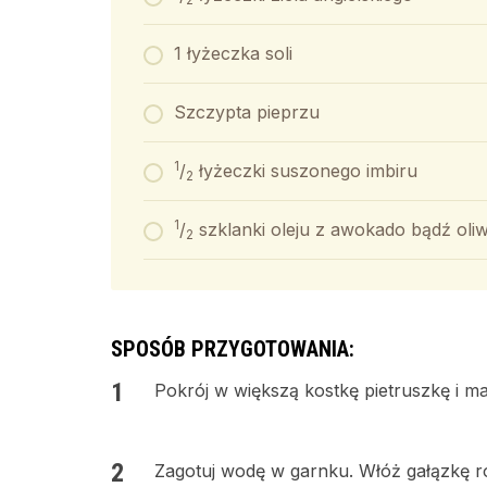
1 łyżeczka soli
Szczypta pieprzu
1
/
łyżeczki suszonego imbiru
2
1
/
szklanki oleju z awokado bądź oliw
2
SPOSÓB PRZYGOTOWANIA:
Pokrój w większą kostkę pietruszkę i m
Zagotuj wodę w garnku. Włóż gałązkę r