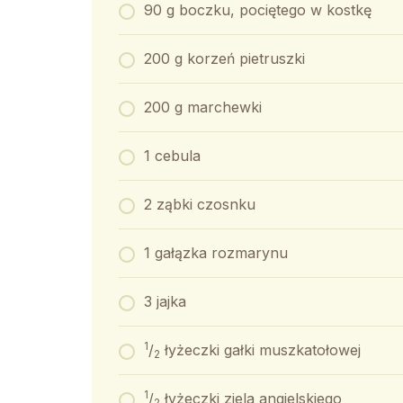
90 g boczku, pociętego w kostkę
200 g korzeń pietruszki
200 g marchewki
1 cebula
2 ząbki czosnku
1 gałązka rozmarynu
3 jajka
1
/
łyżeczki gałki muszkatołowej
2
1
/
łyżeczki ziela angielskiego
2