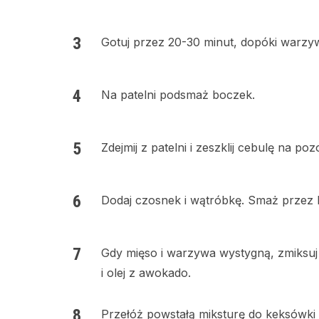
Gotuj przez 20-30 minut, dopóki warzy
Na patelni podsmaż boczek.
Zdejmij z patelni i zeszklij cebulę na po
Dodaj czosnek i wątróbkę. Smaż przez k
Gdy mięso i warzywa wystygną, zmiksuj
i olej z awokado.
Przełóż powstałą miksturę do keksówki 