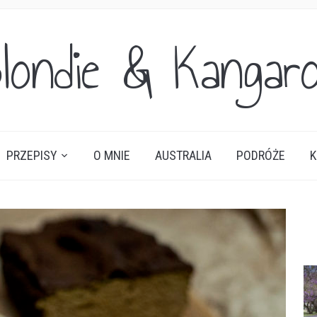
londie & Kangar
PRZEPISY
O MNIE
AUSTRALIA
PODRÓŻE
K