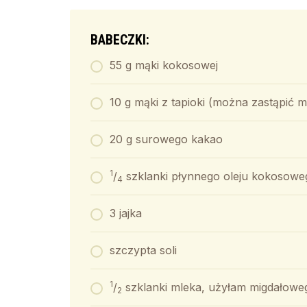
BABECZKI:
55 g mąki kokosowej
10 g mąki z tapioki (można zastąpić 
20 g surowego kakao
1
/
szklanki płynnego oleju kokosowe
4
3 jajka
szczypta soli
1
/
szklanki mleka, użyłam migdałoweg
2