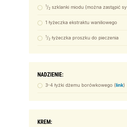
1
/
szklanki miodu (można zastąpić 
2
1 łyżeczka ekstraktu waniliowego
1
/
łyżeczka proszku do pieczenia
2
NADZIENIE:
3-4 łyżki dżemu borówkowego (
link
)
KREM: