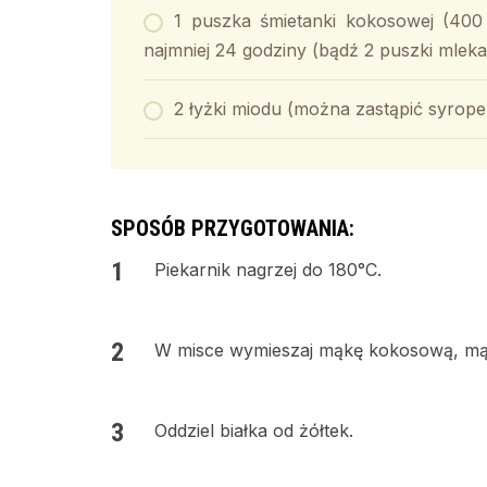
1 puszka śmietanki kokosowej (40
najmniej 24 godziny (bądź 2 puszki mle
2 łyżki miodu (można zastąpić syro
SPOSÓB PRZYGOTOWANIA:
Piekarnik nagrzej do 180°C.
W misce wymieszaj mąkę kokosową, mąkę
Oddziel białka od żółtek.