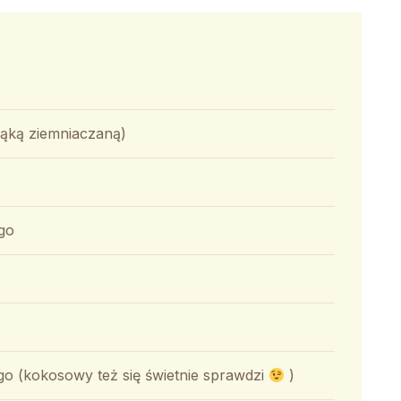
mąką ziemniaczaną)
go
o (kokosowy też się świetnie sprawdzi
)