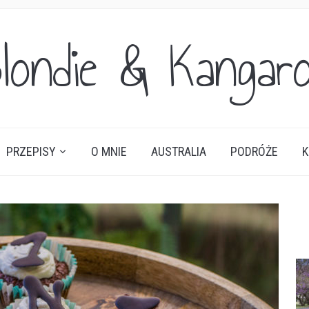
londie & Kangar
PRZEPISY
O MNIE
AUSTRALIA
PODRÓŻE
K