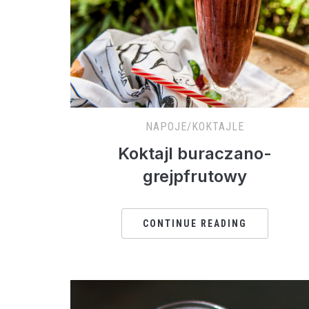
NAPOJE/KOKTAJLE
Koktajl buraczano-
grejpfrutowy
CONTINUE READING