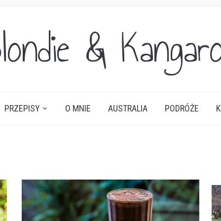
londie & Kangar
PRZEPISY
O MNIE
AUSTRALIA
PODRÓŻE
K