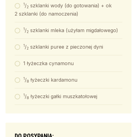
1
/
szklanki wody (do gotowania) + ok
2
2 szklanki (do namoczenia)
1
/
szklanki mleka (użyłam migdałowego)
2
1
/
szklanki puree z pieczonej dyni
2
1 łyżeczka cynamonu
1
/
łyżeczki kardamonu
8
1
/
łyżeczki gałki muszkatołowej
8
DO POSYPANIA: