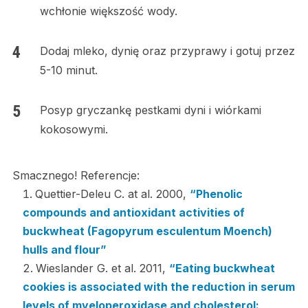
wchłonie większość wody.
Dodaj mleko, dynię oraz przyprawy i gotuj przez
5-10 minut.
Posyp gryczankę pestkami dyni i wiórkami
kokosowymi.
Smacznego! Referencje:
Quettier-Deleu C. at al. 2000,
“Phenolic
compounds and antioxidant activities of
buckwheat (Fagopyrum esculentum Moench)
hulls and flour”
Wieslander G. et al. 2011,
“Eating buckwheat
cookies is associated with the reduction in serum
levels of myeloperoxidase and cholesterol: