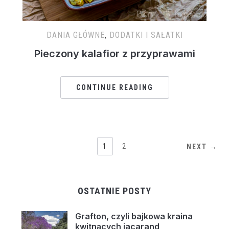
DANIA GŁÓWNE
,
DODATKI I SAŁATKI
Pieczony kalafior z przyprawami
CONTINUE READING
1
2
NEXT →
OSTATNIE POSTY
Grafton, czyli bajkowa kraina
kwitnących jacarand