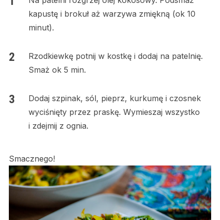
Na patelni rozgrzej olej kokosowy. Podsmaż
kapustę i brokuł aż warzywa zmiękną (ok 10
minut).
Rzodkiewkę potnij w kostkę i dodaj na patelnię.
Smaż ok 5 min.
Dodaj szpinak, sól, pieprz, kurkumę i czosnek
wyciśnięty przez praskę. Wymieszaj wszystko
i zdejmij z ognia.
Smacznego!