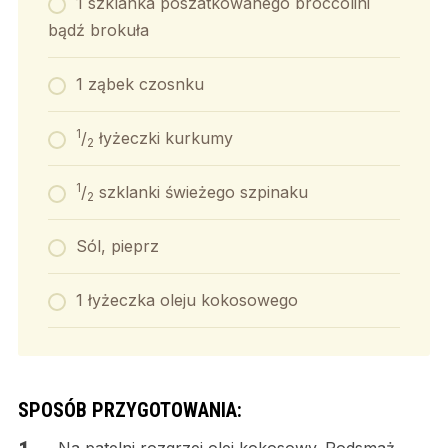
1 szklanka poszatkowanego broccolini
bądź brokuła
1 ząbek czosnku
1
/
łyżeczki kurkumy
2
1
/
szklanki świeżego szpinaku
2
Sól, pieprz
1 łyżeczka oleju kokosowego
SPOSÓB PRZYGOTOWANIA: