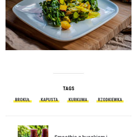
TAGS
BROKUŁ
KAPUSTA
KURKUMA
RZODKIEWKA
Smoothie z burakiem i