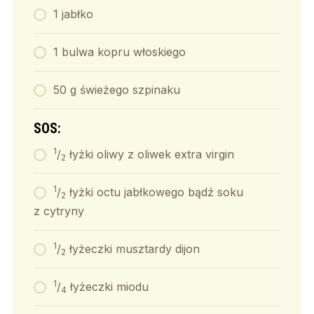
1 jabłko
1 bulwa kopru włoskiego
50 g świeżego szpinaku
SOS:
1
/
łyżki oliwy z oliwek extra virgin
2
1
/
łyżki octu jabłkowego bądź soku
2
z cytryny
1
/
łyżeczki musztardy dijon
2
1
/
łyżeczki miodu
4