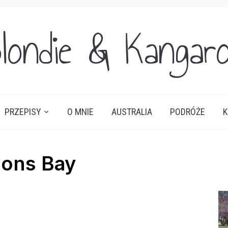
londie & Kangar
PRZEPISY
O MNIE
AUSTRALIA
PODRÓŻE
K
ons Bay