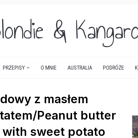
londie & Kangar
PRZEPISY
O MNIE
AUSTRALIA
PODRÓŻE
K
adowy z masłem
tatem/Peanut butter
 with sweet potato