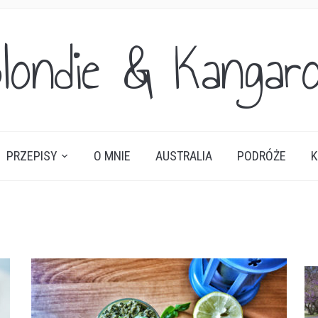
londie & Kangar
PRZEPISY
O MNIE
AUSTRALIA
PODRÓŻE
K