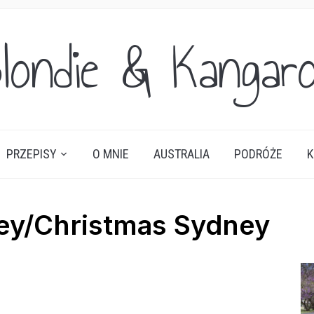
londie & Kangar
PRZEPISY
O MNIE
AUSTRALIA
PODRÓŻE
K
ey/Christmas Sydney