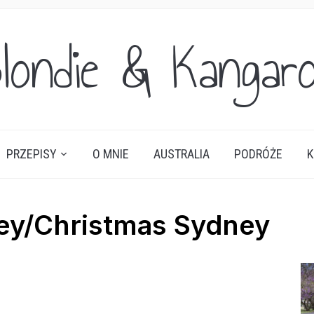
londie & Kangar
PRZEPISY
O MNIE
AUSTRALIA
PODRÓŻE
K
ey/Christmas Sydney