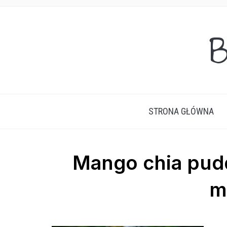
B
STRONA GŁÓWNA
Mango chia pudd
m