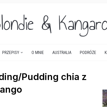
londie & Kangar
PRZEPISY
O MNIE
AUSTRALIA
PODRÓŻE
K
ing/Pudding chia z
ango