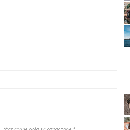
.
Wymagane pola są oznaczone
*