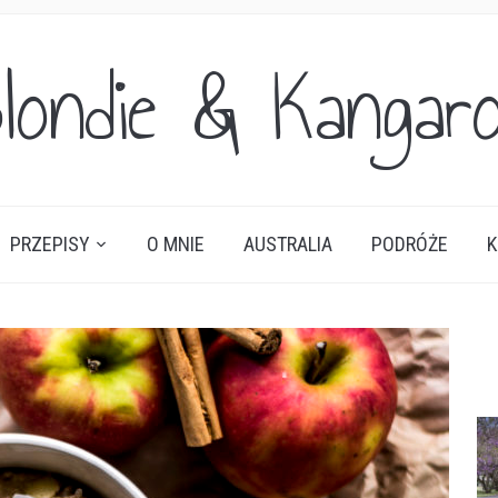
londie & Kangar
PRZEPISY
O MNIE
AUSTRALIA
PODRÓŻE
K