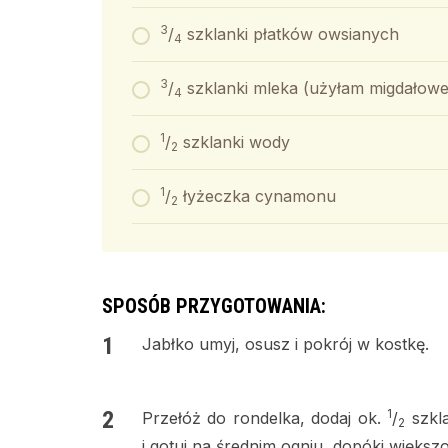
3
/
szklanki płatków owsianych
4
3
/
szklanki mleka (użyłam migdałow
4
1
/
szklanki wody
2
1
/
łyżeczka cynamonu
2
SPOSÓB PRZYGOTOWANIA:
Jabłko umyj, osusz i pokrój w kostkę.
1
Przełóż do rondelka, dodaj ok.
/
szkla
2
i gotuj na średnim ogniu, dopóki większ