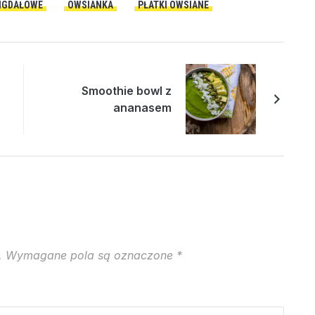
IGDAŁOWE
OWSIANKA
PŁATKI OWSIANE
Smoothie bowl z
ananasem
.
Wymagane pola są oznaczone
*