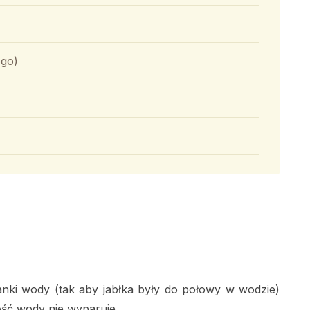
ego)
nki wody (tak aby jabłka były do połowy w wodzie)
ość wody nie wyparuje.