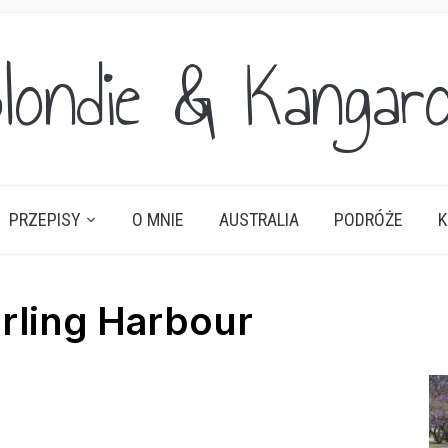
londie & Kangar
PRZEPISY
O MNIE
AUSTRALIA
PODRÓŻE
K
rling Harbour