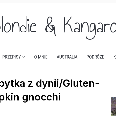
londie & Kangar
PRZEPISY
O MNIE
AUSTRALIA
PODRÓŻE
K
ytka z dynii/Gluten-
pkin gnocchi