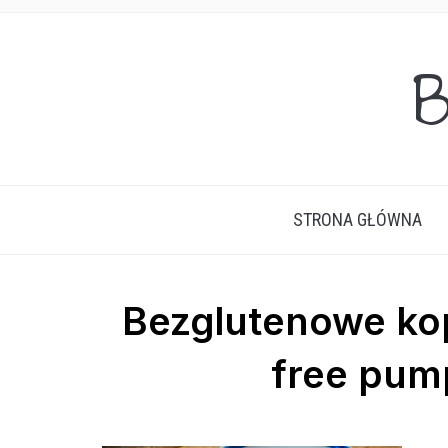
B
STRONA GŁÓWNA
Bezglutenowe kop
free pum