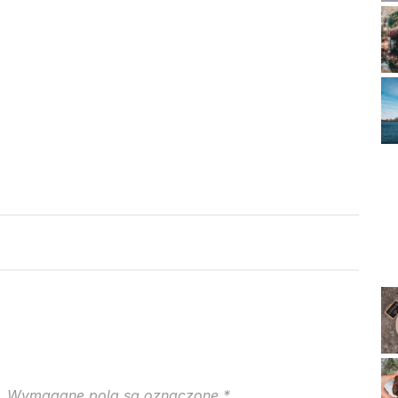
.
Wymagane pola są oznaczone
*