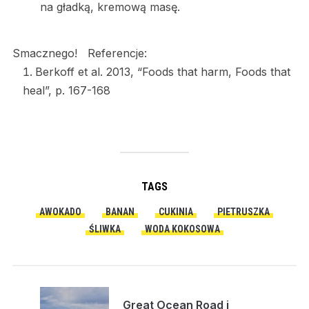
na gładką, kremową masę.
Smacznego! Referencje:
Berkoff et al. 2013, “Foods that harm, Foods that
heal”, p. 167-168
TAGS
AWOKADO
BANAN
CUKINIA
PIETRUSZKA
ŚLIWKA
WODA KOKOSOWA
Great Ocean Road i