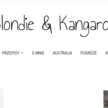
londie & Kangar
PRZEPISY
O MNIE
AUSTRALIA
PODRÓŻE
K