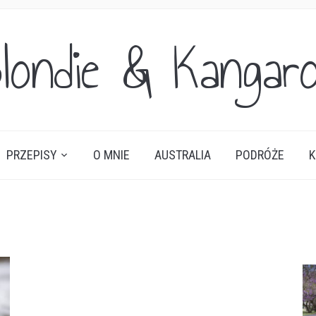
londie & Kangar
PRZEPISY
O MNIE
AUSTRALIA
PODRÓŻE
K