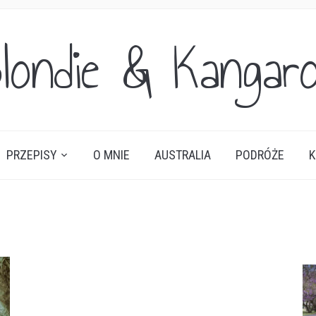
londie & Kangar
PRZEPISY
O MNIE
AUSTRALIA
PODRÓŻE
K